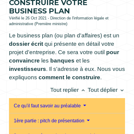
CONSTRUIRE VOTRE
BUSINESS PLAN
Vérifié le 26 Oct 2021 - Direction de l'information légale et
administrative (Première ministre)
Le business plan (ou plan d'affaires) est un
dossier écrit
qui présente en détail votre
projet d'entreprise. Ce sera votre outil
pour
convaincre
les
banques
et les
investisseurs
. Il s'adresse à eux. Nous vous
expliquons
comment le construire
.
Tout replier
Tout déplier
keyboard_arrow_up
keyboard_arrow_down
Ce qu'il faut savoir au préalable
1ère partie : pitch de présentation