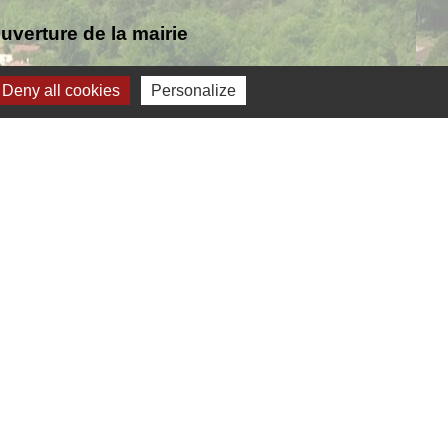
verture de la mairie
Deny all cookies
Personalize
Jumelage
ernelmont (Belgique)
anfare royale de Fernelmont
lfelice (Italie)
-
Gestion des cookies