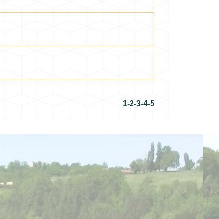
1
-2
-3
-4
-5