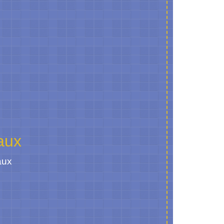
aux
aux