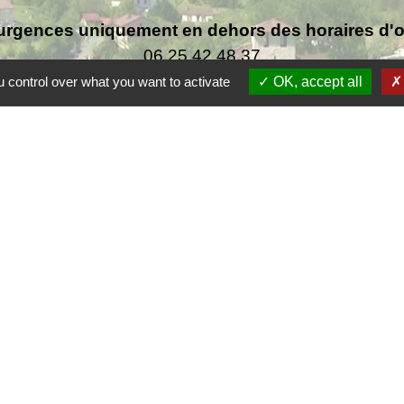
urgences uniquement en dehors des horaires d'ou
06.25.42.48.37
 control over what you want to activate
OK, accept all
F
F
Co
rsac
 de la Dordogne
tique de confidentialité
-
Accessibilité
-
Plan du site