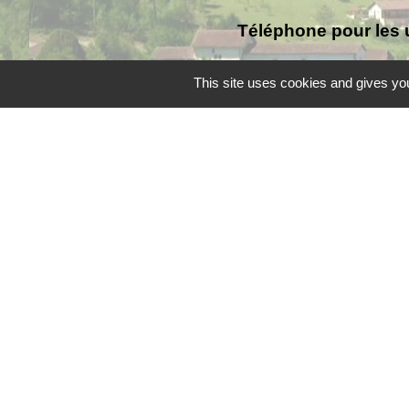
Téléphone pour les 
This site uses cookies and gives you
Liens
Grand Périgueux
SMD3
Pépinière d'entreprises
Accueil Sud Ouest Cou
Conseil Départemental
Mentions légales
-
Poli