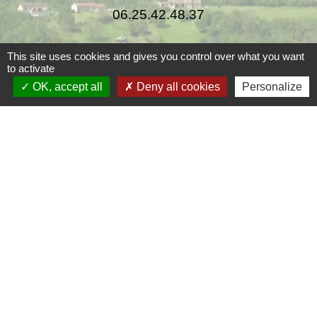
06.25.42.48.37
This site uses cookies and gives you control over what you want
to activate
OK, accept all
Deny all cookies
Personalize
Liens
Grand Périgueux
SMD3
Pépinière d'entreprises
Accueil Sud Ouest Coursac
Conseil Départemental de la Dordogne
Jumelage
Fernelmont (Belgique)