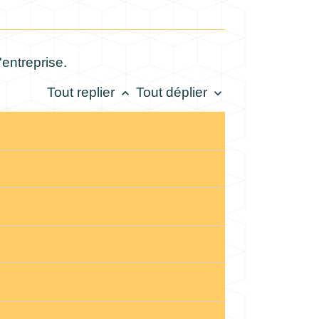
'entreprise.
Tout replier
Tout déplier
keyboard_arrow_up
keyboard_arrow_down