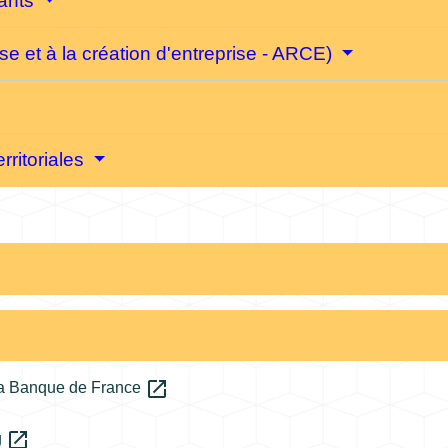
vants
ise et à la création d'entreprise - ARCE)
erritoriales
open_in_new
 la Banque de France
open_in_new
g