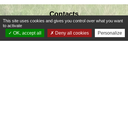
Contacts
This site uses cookies and gives you control over what you want
Commune de Coursac
to activate
1 place de la Mairie
OK, accept all
Deny all cookies
Personalize
24430 Coursac - FRANCE
+33 5 53 54 61 61
Téléphone pour les urgences uniquement en
dehors des horaires d'ouverture de la mairie
06.25.42.48.37
Liens