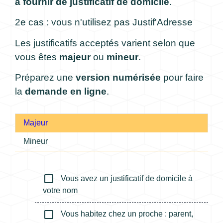
à fournir de justificatif de domicile
.
2e cas : vous n'utilisez pas Justif'Adresse
Les justificatifs acceptés varient selon que
vous êtes
majeur
ou
mineur
.
Préparez une
version numérisée
pour faire
la
demande en ligne
.
Majeur
Mineur
check_box_outline_blank
Vous avez un justificatif de domicile à
votre nom
check_box_outline_blank
Vous habitez chez un proche : parent,