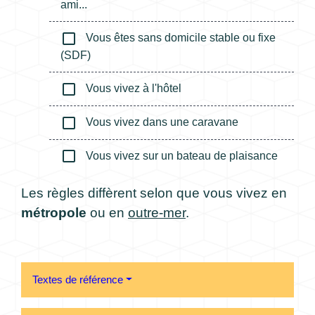
ami...
check_box_outline_blank
Vous êtes sans domicile stable ou fixe
(SDF)
check_box_outline_blank
Vous vivez à l'hôtel
check_box_outline_blank
Vous vivez dans une caravane
check_box_outline_blank
Vous vivez sur un bateau de plaisance
Les règles diffèrent selon que vous vivez en
métropole
ou en
outre-mer
.
Textes de référence