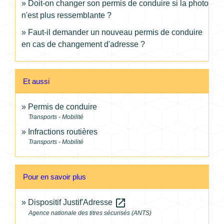
Doit-on changer son permis de conduire si la photo
n'est plus ressemblante ?
Faut-il demander un nouveau permis de conduire
en cas de changement d'adresse ?
Et aussi
Permis de conduire
Transports - Mobilité
Infractions routières
Transports - Mobilité
Pour en savoir plus
open_in_new
Dispositif Justif'Adresse
Agence nationale des titres sécurisés (ANTS)