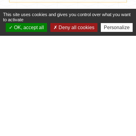
Signaler une erreur sur cette page
This site uses cookies and gives you control over what you want
to activate
OK, accept all
Deny all cookies
Personalize
Contacts
Commune de Coursac
1 place de la Mairie
24430 Coursac - FRANCE
+33 5 53 54 61 61
Téléphone pour les urgences uniquement en
dehors des horaires d'ouverture de la mairie
06.25.42.48.37