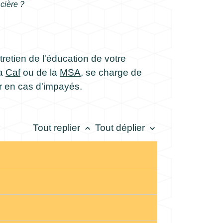
cière ?
tretien de l'éducation de votre
la
Caf
ou de la
MSA
, se charge de
ir en cas d'impayés.
Tout replier
Tout déplier
keyboard_arrow_up
keyboard_arrow_down