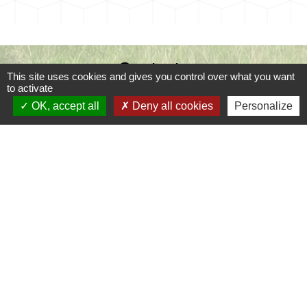
Contacts
This site uses cookies and gives you control over what you want
to activate
Commune de Coursac
OK, accept all
Deny all cookies
Personalize
1 place de la Mairie
24430 Coursac - FRANCE
+33 5 53 54 61 61
Téléphone pour les urgences uniquement en
dehors des horaires d'ouverture de la mairie
06.25.42.48.37