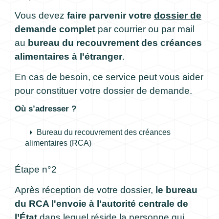
Vous devez
faire parvenir votre
dossier de
demande complet
par courrier ou par mail
au
bureau du recouvrement des créances
alimentaires à l'étranger
.
En cas de besoin, ce service peut vous aider
pour constituer votre dossier de demande.
Où s’adresser ?
arrow_right
Bureau du recouvrement des créances
alimentaires (RCA)
Étape n°2
Après réception de votre dossier,
le bureau
du RCA l'envoie à l'autorité centrale de
l’État
dans lequel réside la personne qui