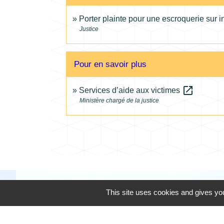
Porter plainte pour une escroquerie sur i
Justice
Pour en savoir plus
open_in_new
Services d’aide aux victimes
Ministère chargé de la justice
This site uses cookies and gives you