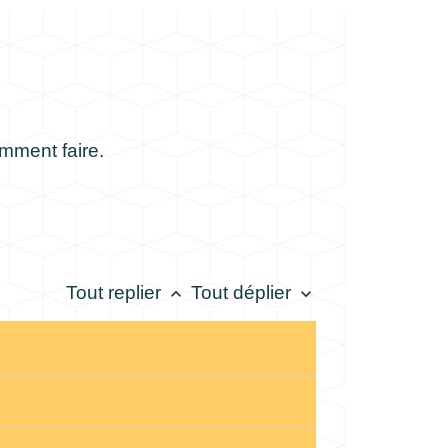
mment faire.
Tout replier
Tout déplier
keyboard_arrow_up
keyboard_arrow_down