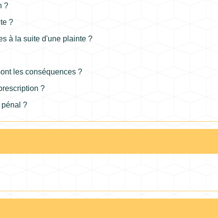
n ?
te ?
s à la suite d'une plainte ?
 sont les conséquences ?
prescription ?
s pénal ?