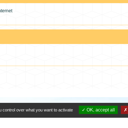
nternet
Contacts
 control over what you want to activate
OK, accept all
Commune de Coursac
1 place de la Mairie