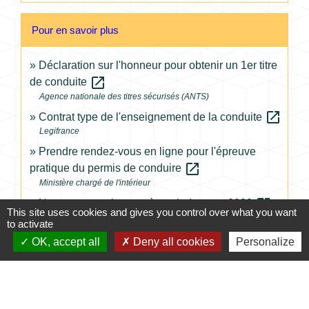
Pour en savoir plus
Déclaration sur l'honneur pour obtenir un 1er titre
open_in_new
de conduite
Agence nationale des titres sécurisés (ANTS)
open_in_new
Contrat type de l'enseignement de la conduite
Legifrance
Prendre rendez-vous en ligne pour l'épreuve
open_in_new
pratique du permis de conduire
Ministère chargé de l'intérieur
open_in_new
Nouveau permis moto à partir de mars 2020
This site uses cookies and gives you control over what you want
Ministère chargé de l'intérieur
to activate
OK, accept all
Deny all cookies
Personalize
Signaler une erreur sur cette page