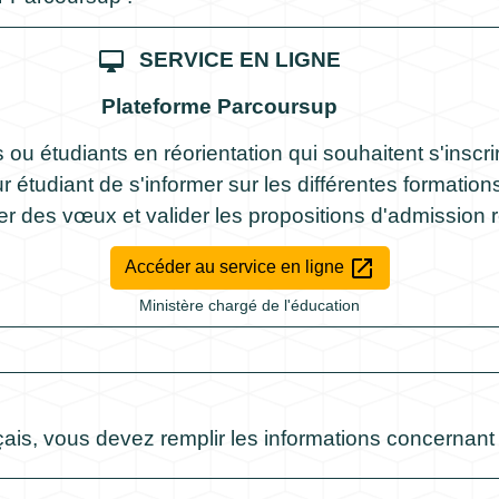
desktop_mac
SERVICE EN LIGNE
Plateforme Parcoursup
 ou étudiants en réorientation qui souhaitent s'inscr
r étudiant de s'informer sur les différentes formations
er des vœux et valider les propositions d'admission 
open_in_new
Accéder au service en ligne
Ministère chargé de l'éducation
is, vous devez remplir les informations concernant vo