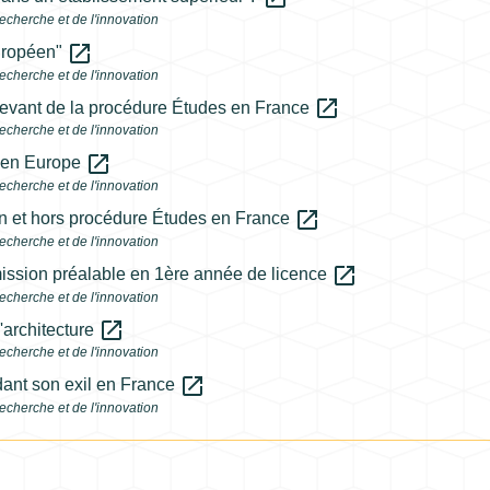
echerche et de l'innovation
open_in_new
européen"
echerche et de l'innovation
open_in_new
elevant de la procédure Études en France
echerche et de l'innovation
open_in_new
t en Europe
echerche et de l'innovation
open_in_new
en et hors procédure Études en France
echerche et de l'innovation
open_in_new
ission préalable en 1ère année de licence
echerche et de l'innovation
open_in_new
d'architecture
echerche et de l'innovation
open_in_new
dant son exil en France
echerche et de l'innovation