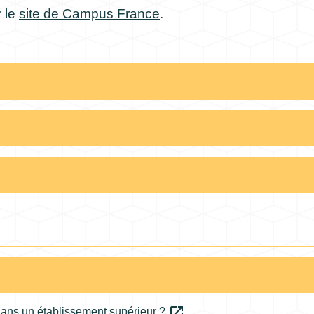
 le
site de Campus France
.
open_in_new
dans un établissement supérieur ?