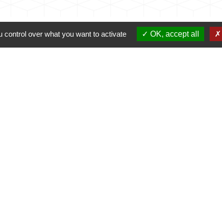
 control over what you want to activate
OK, accept all
Contacts
Commune de Coursac
1 place de la Mairie
24430 Coursac - FRANCE
+33 5 53 54 61 61
urgences uniquement en dehors des horaires d'ou
06.25.42.48.37