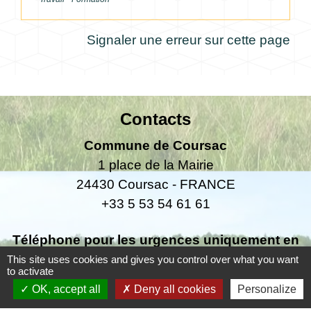
Signaler une erreur sur cette page
Contacts
Commune de Coursac
1 place de la Mairie
24430 Coursac - FRANCE
+33 5 53 54 61 61
Téléphone pour les urgences uniquement en
dehors des horaires d'ouverture de la mairie
This site uses cookies and gives you control over what you want
to activate
06.25.42.48.37
OK, accept all
Deny all cookies
Personalize