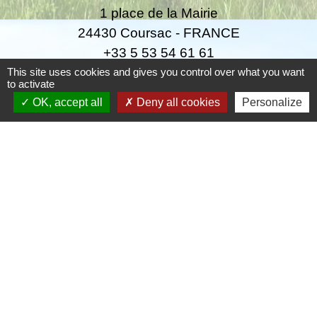
1 place de la Mairie
24430 Coursac - FRANCE
+33 5 53 54 61 61
This site uses cookies and gives you control over what you want
to activate
Téléphone pour les urgences uniquement en
OK, accept all
Deny all cookies
Personalize
dehors des horaires d'ouverture de la mairie
06.25.42.48.37
Liens
Grand Périgueux
SMD3
Pépinière d'entreprises