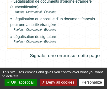
Légalisation de documents d'origine étrangère
(authentification)
Papiers - Citoyenneté - Élections
Légalisation ou apostille d'un document français
pour une autorité étrangère
Papiers - Citoyenneté - Élections
Légalisation de signature
Papiers - Citoyenneté - Élections
Signaler une erreur sur cette page
This site uses cookies and gives you control over what you want
to activate
Contacts
OK, accept all
Deny all cookies
Personalize
Commune de Coursac
1 place de la Mairie
24430 Coursac - FRANCE