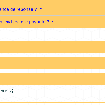
sence de réponse ?
 civil est-elle payante ?
open_in_new
merce