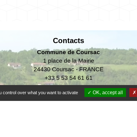
Contacts
Commune de Coursac
1 place de la Mairie
24430 Coursac - FRANCE
+33 5 53 54 61 61
 control over what you want to activate
OK, accept all
urgences uniquement en dehors des horaires d'ou
06.25.42.48.37