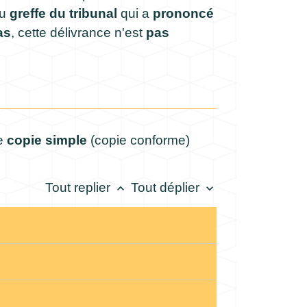
du
greffe du tribunal
qui a
prononcé
as
, cette délivrance n'est
pas
e
copie simple
(copie conforme)
Tout replier
Tout déplier
keyboard_arrow_up
keyboard_arrow_down