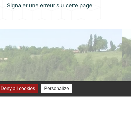
Signaler une erreur sur cette page
Deny all cookies
Personalize
verture de la mairie