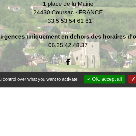
1 place de la Mairie
24430 Coursac - FRANCE
+33 5 53 54 61 61
urgences uniquement en dehors des horaires d'ou
06.25.42.48.37
 control over what you want to activate
OK, accept all
F
F
Co
rsac
 de la Dordogne