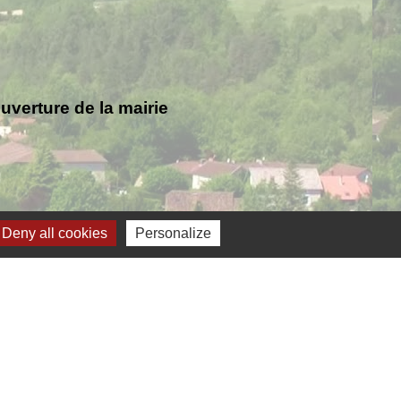
verture de la mairie
Deny all cookies
Personalize
Jumelage
ernelmont (Belgique)
anfare royale de Fernelmont
lfelice (Italie)