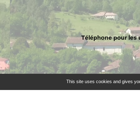
Téléphone pour les 
This site uses cookies and gives you
Liens
Grand Périgueux
SMD3
Pépinière d'entreprises
Accueil Sud Ouest Cou
Conseil Départemental