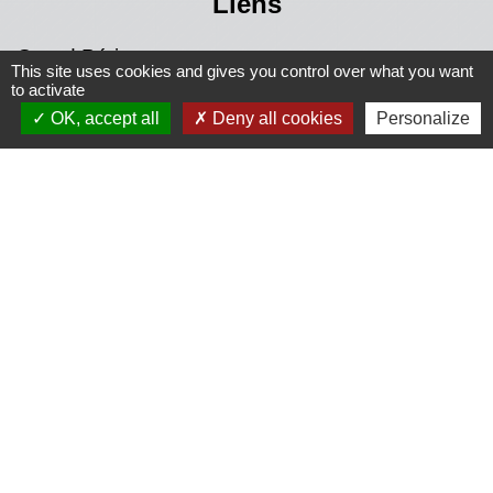
Liens
Grand Périgueux
This site uses cookies and gives you control over what you want
SMD3
to activate
Pépinière d'entreprises
OK, accept all
Deny all cookies
Personalize
Accueil Sud Ouest Coursac
Conseil Départemental de la Dordogne
Jumelage
Fernelmont (Belgique)
Fanfare royale de Fernelmont
Colfelice (Italie)
Mentions légales
-
Politique de confidentialité
-
Accessibilité
-
Plan du site
-