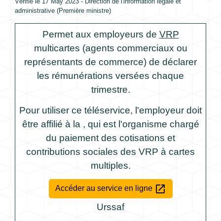
Vérifié le 17 May 2023 - Direction de l'information légale et
administrative (Première ministre)
Permet aux employeurs de
VRP
multicartes (agents commerciaux ou
représentants de commerce) de déclarer
les rémunérations versées chaque
trimestre.
Pour utiliser ce téléservice, l'employeur doit
être affilié à la , qui est l'organisme chargé
du paiement des cotisations et
contributions sociales des VRP à cartes
multiples.
open_in_new
Accéder au service en ligne
Urssaf