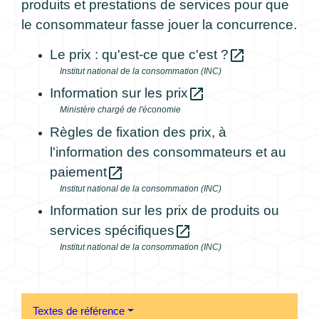
produits et prestations de services pour que
le consommateur fasse jouer la concurrence.
open_in_new
Le prix : qu'est-ce que c'est ?
Institut national de la consommation (INC)
open_in_new
Information sur les prix
Ministère chargé de l'économie
Règles de fixation des prix, à
l'information des consommateurs et au
open_in_new
paiement
Institut national de la consommation (INC)
Information sur les prix de produits ou
open_in_new
services spécifiques
Institut national de la consommation (INC)
Textes de référence