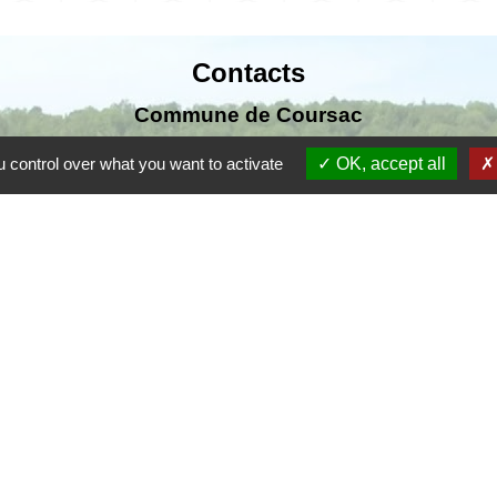
Contacts
Commune de Coursac
1 place de la Mairie
 control over what you want to activate
OK, accept all
24430 Coursac - FRANCE
+33 5 53 54 61 61
urgences uniquement en dehors des horaires d'ou
06.25.42.48.37
F