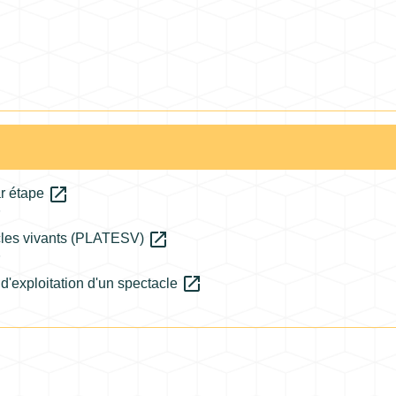
open_in_new
ar étape
n
open_in_new
cles vivants (PLATESV)
n
open_in_new
 d'exploitation d'un spectacle