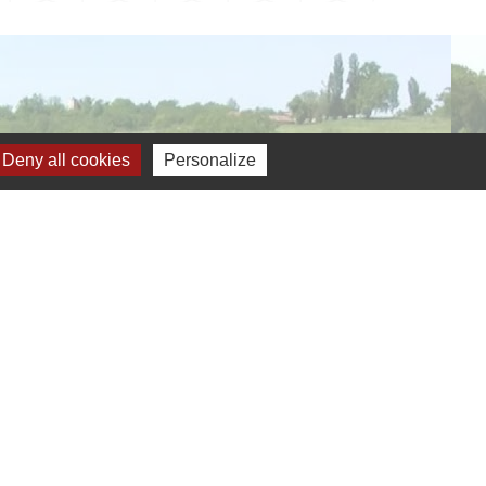
Deny all cookies
Personalize
verture de la mairie
Jumelage
ernelmont (Belgique)