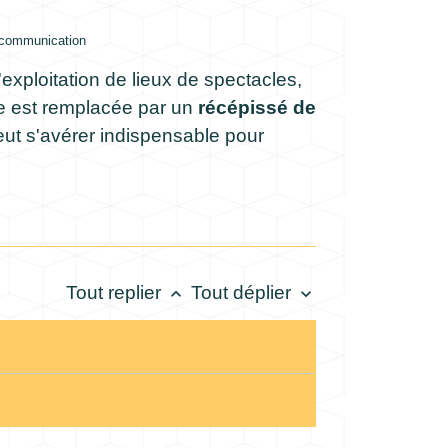
la communication
exploitation de lieux de spectacles,
le est remplacée par un
récépissé de
peut s'avérer indispensable pour
Tout replier
Tout déplier
keyboard_arrow_up
keyboard_arrow_down