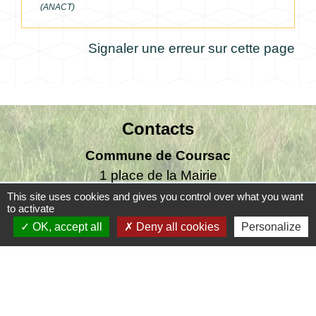
(ANACT)
Signaler une erreur sur cette page
Contacts
Commune de Coursac
1 place de la Mairie
24430 Coursac - FRANCE
This site uses cookies and gives you control over what you want
to activate
+33 5 53 54 61 61
OK, accept all
Deny all cookies
Personalize
Téléphone pour les urgences uniquement en
dehors des horaires d'ouverture de la mairie
06.25.42.48.37