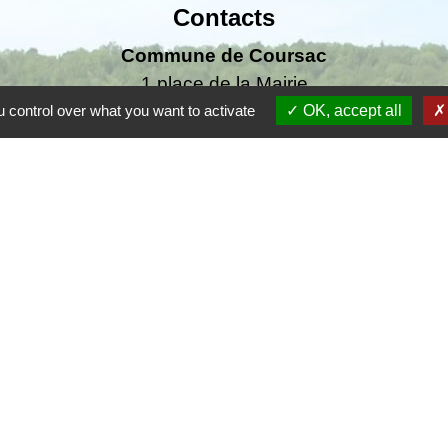
Contacts
Commune de Coursac
1 place de la Mairie
24430 Coursac - FRANCE
 control over what you want to activate
OK, accept all
+33 5 53 54 61 61
urgences uniquement en dehors des horaires d'ou
06.25.42.48.37
F
F