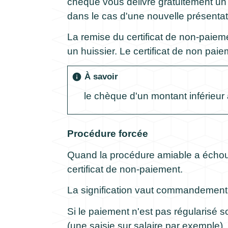
chèque vous délivre gratuitement un
dans le cas d'une nouvelle présenta
La remise du certificat de non-paie
un huissier. Le certificat de non paie
À savoir
info
le chèque d'un montant inférieur
Procédure forcée
Quand la procédure amiable a écho
certificat de non-paiement.
La signification vaut commandement d
Si le paiement n'est pas régularisé s
(une
saisie sur salaire
par exemple).