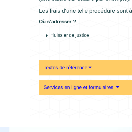
Les frais d'une telle procédure sont à
Où s’adresser ?
arrow_right
Huissier de justice
Textes de référence
Services en ligne et formulaires