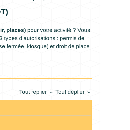
T)
ir, places)
pour votre activité ? Vous
e 3 types d'autorisations : permis de
asse fermée, kiosque) et droit de place
Tout replier
Tout déplier
keyboard_arrow_up
keyboard_arrow_down