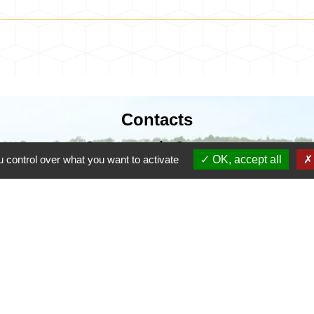
Contacts
Commune de Coursac
 control over what you want to activate
OK, accept all
1 place de la Mairie
24430 Coursac - FRANCE
+33 5 53 54 61 61
urgences uniquement en dehors des horaires d'ou
06.25.42.48.37