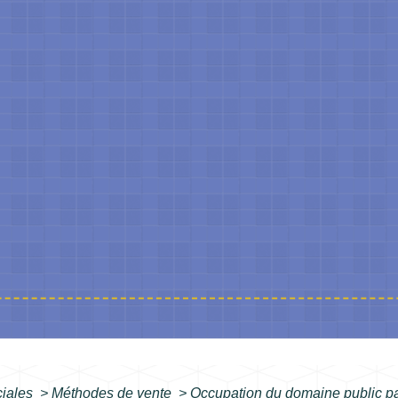
ciales
>
Méthodes de vente
>
Occupation du domaine public p