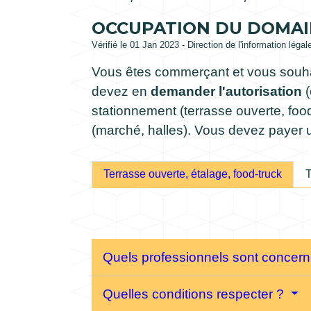
OCCUPATION DU DOMAI
Vérifié le 01 Jan 2023 - Direction de l'information légal
Vous êtes commerçant et vous souh
devez en
demander l'autorisation
(
stationnement (terrasse ouverte,
foo
(marché, halles). Vous devez payer
Terrasse ouverte, étalage, food-truck
T
Quels professionnels sont concer
Quelles conditions respecter ?