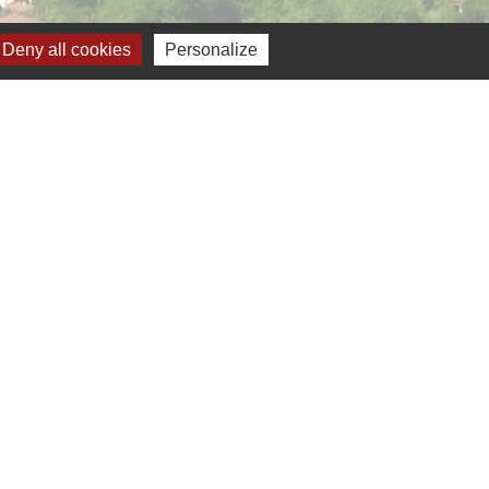
Deny all cookies
Personalize
Jumelage
ernelmont (Belgique)
anfare royale de Fernelmont
lfelice (Italie)
-
Gestion des cookies