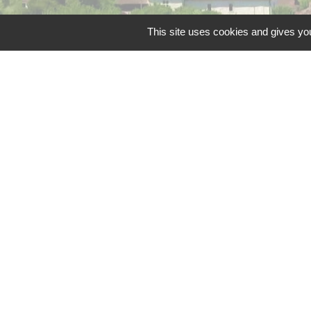
This site uses cookies and gives you
Liens
Grand Périgueux
SMD3
Pépinière d'entreprises
Accueil Sud Ouest Cou
Conseil Départemental
Mentions légales
-
Poli