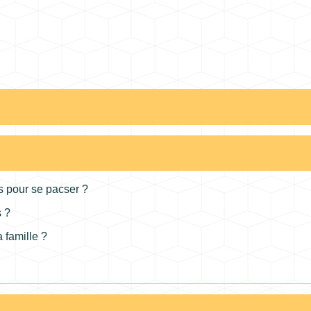
cs pour se pacser ?
s ?
 famille ?