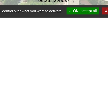
06.25.42.48.37
 control over what you want to activate
OK, accept all
F
F
Co
rsac
 de la Dordogne
tique de confidentialité
-
Accessibilité
-
Plan du site
Site créé en partenariat avec Réseau des Communes