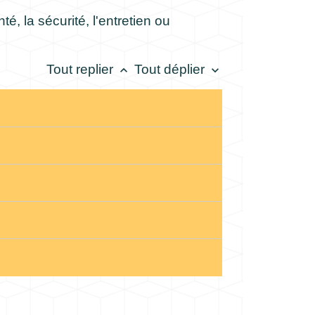
é, la sécurité, l'entretien ou
Tout replier
Tout déplier
keyboard_arrow_up
keyboard_arrow_down