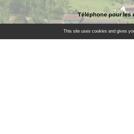
Téléphone pour les 
This site uses cookies and gives you
Liens
Grand Périgueux
SMD3
Pépinière d'entreprises
Accueil Sud Ouest Cou
Conseil Départemental
Mentions légales
-
Poli