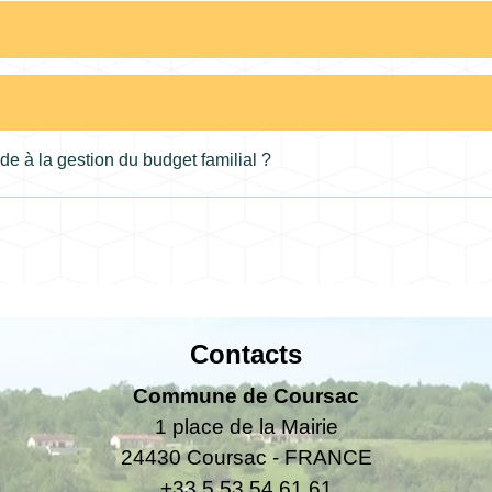
de à la gestion du budget familial ?
Contacts
Commune de Coursac
1 place de la Mairie
24430 Coursac - FRANCE
+33 5 53 54 61 61