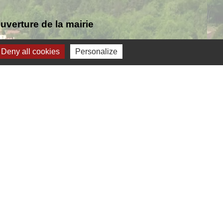
verture de la mairie
Deny all cookies
Personalize
Jumelage
ernelmont (Belgique)
anfare royale de Fernelmont
lfelice (Italie)
-
Gestion des cookies