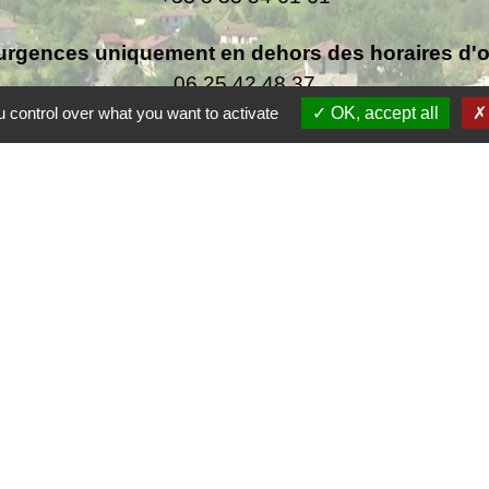
urgences uniquement en dehors des horaires d'ou
06.25.42.48.37
 control over what you want to activate
OK, accept all
F
F
Co
rsac
 de la Dordogne
tique de confidentialité
-
Accessibilité
-
Plan du site