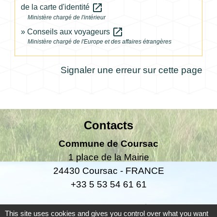
open_in_new
de la carte d'identité
Ministère chargé de l'intérieur
open_in_new
Conseils aux voyageurs
Ministère chargé de l'Europe et des affaires étrangères
Signaler une erreur sur cette page
Contacts
Commune de Coursac
1 place de la Mairie
24430 Coursac - FRANCE
+33 5 53 54 61 61
Téléphone pour les urgences uniquement en
This site uses cookies and gives you control over what you want