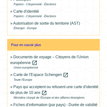
Papiers - Citoyenneté - Élections
Carte d'identité
Papiers - Citoyenneté - Élections
Autorisation de sortie du territoire (AST)
Étranger - Europe
Pour en savoir plus
Documents de voyage – Citoyens de l'Union
open_in_new
européenne
Union européenne
open_in_new
Carte de l'Espace Schengen
Toute l'Europe
Pays qui acceptent ou refusent une carte d'identité
open_in_new
de plus de 10 ans
Ministère chargé de l'Europe et des affaires étrangères
Fiches d'information (par pays) - Durée de validité