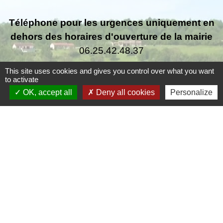
Téléphone pour les urgences uniquement en
dehors des horaires d'ouverture de la mairie
06.25.42.48.37
This site uses cookies and gives you control over what you want
to activate
OK, accept all
Deny all cookies
Personalize
Liens
Grand Périgueux
SMD3
Pépinière d'entreprises
Accueil Sud Ouest Coursac
Conseil Départemental de la Dordogne
Jumelage