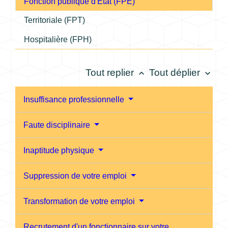
Fonction publique d'État (FPE)
Territoriale (FPT)
Hospitalière (FPH)
Tout replier
Tout déplier
keyboard_arrow_up
keyboard_arrow_down
Insuffisance professionnelle
Faute disciplinaire
Inaptitude physique
Suppression de votre emploi
Transformation de votre emploi
Recrutement d'un fonctionnaire sur votre