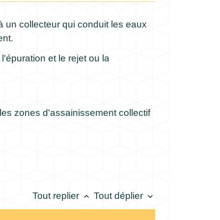
 un collecteur qui conduit les eaux
ent.
puration et le rejet ou la
 les zones d'assainissement collectif
Tout replier
Tout déplier
keyboard_arrow_up
keyboard_arrow_down