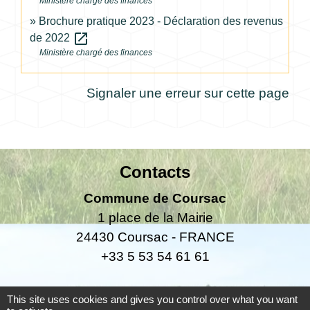
Ministère chargé des finances
Brochure pratique 2023 - Déclaration des revenus
open_in_new
de 2022
Ministère chargé des finances
Signaler une erreur sur cette page
Contacts
Commune de Coursac
1 place de la Mairie
24430 Coursac - FRANCE
+33 5 53 54 61 61
Téléphone pour les urgences uniquement en
This site uses cookies and gives you control over what you want