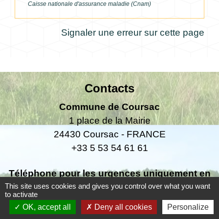
Caisse nationale d'assurance maladie (Cnam)
Signaler une erreur sur cette page
Contacts
Commune de Coursac
1 place de la Mairie
24430 Coursac - FRANCE
+33 5 53 54 61 61
Téléphone pour les urgences uniquement en
This site uses cookies and gives you control over what you want
dehors des horaires d'ouverture de la mairie
to activate
06.25.42.48.37
OK, accept all
Deny all cookies
Personalize