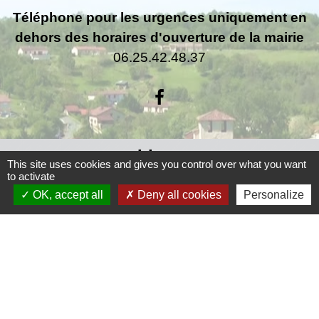
Téléphone pour les urgences uniquement en
dehors des horaires d'ouverture de la mairie
06.25.42.48.37
Liens
This site uses cookies and gives you control over what you want
to activate
Grand Périgueux
OK, accept all
Deny all cookies
Personalize
SMD3
Pépinière d'entreprises
Accueil Sud Ouest Coursac
Conseil Départemental de la Dordogne
Jumelage