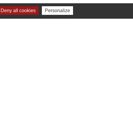
Deny all cookies
Personalize
verture de la mairie
Jumelage
ernelmont (Belgique)