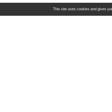
This site uses cookies and gives you
Téléphone pour les 
Liens
Grand Périgueux