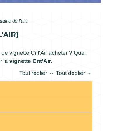
ualité de l'air)
'AIR)
de vignette Crit'Air acheter ? Quel
r la
vignette Crit'Air
.
Tout replier
Tout déplier
keyboard_arrow_up
keyboard_arrow_down