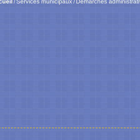
cueil
Services municipaux
Démarches administrat
/
/