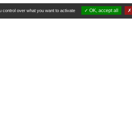
 control over what you want to activate
OK, accept all
Contacts
Commune de Coursac
1 place de la Mairie
24430 Coursac - FRANCE
+33 5 53 54 61 61
urgences uniquement en dehors des horaires d'ou
06.25.42.48.37
F