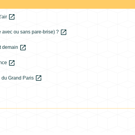
open_in_new
t'air
open_in_new
e avec ou sans pare-brise) ?
open_in_new
et demain
open_in_new
rance
open_in_new
e du Grand Paris