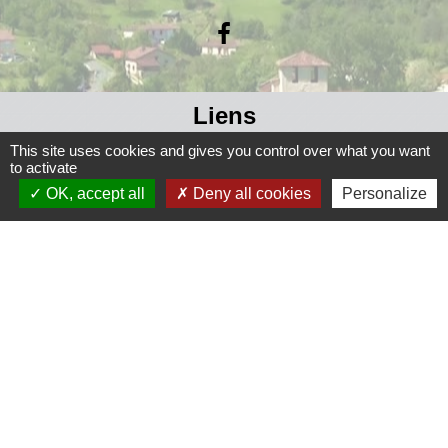
Liens
This site uses cookies and gives you control over what you want
Grand Périgueux
to activate
SMD3
OK, accept all
Deny all cookies
Personalize
Pépinière d'entreprises
Accueil Sud Ouest Coursac
Conseil Départemental de la Dordogne
Jumelage
Fernelmont (Belgique)
Fanfare royale de Fernelmont