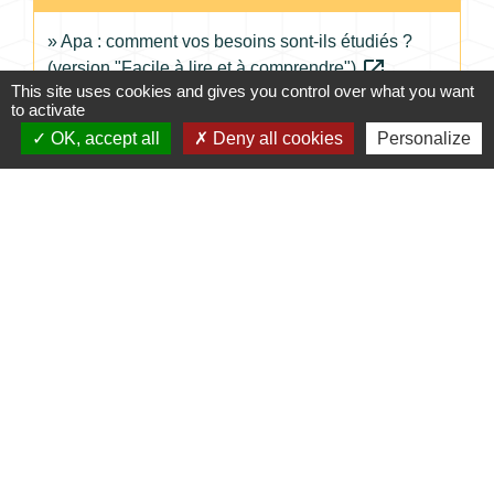
Apa : comment vos besoins sont-ils étudiés ?
open_in_new
(version "Facile à lire et à comprendre")
This site uses cookies and gives you control over what you want
Caisse nationale de solidarité pour l'autonomie (CNSA)
to activate
Pour les personnes âgées.fr (perte d'autonomie)
OK, accept all
Deny all cookies
Personalize
open_in_new
Caisse nationale de solidarité pour l'autonomie (CNSA)
Signaler une erreur sur cette page
Contacts
Commune de Coursac
1 place de la Mairie
24430 Coursac - FRANCE