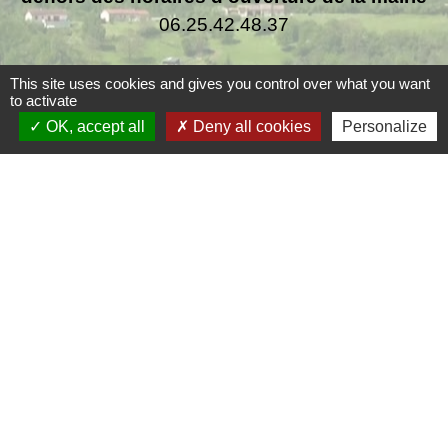
06.25.42.48.37
This site uses cookies and gives you control over what you want
to activate
OK, accept all
Deny all cookies
Personalize
Liens
Grand Périgueux
SMD3
Pépinière d'entreprises
Accueil Sud Ouest Coursac
Conseil Départemental de la Dordogne
Jumelage
Fernelmont (Belgique)