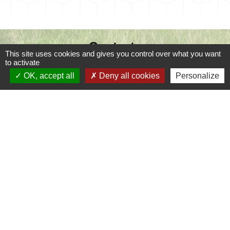
Contacts
This site uses cookies and gives you control over what you want
to activate
Commune de Coursac
OK, accept all
Deny all cookies
Personalize
1 place de la Mairie
24430 Coursac - FRANCE
+33 5 53 54 61 61
Téléphone pour les urgences uniquement en
dehors des horaires d'ouverture de la mairie
06.25.42.48.37