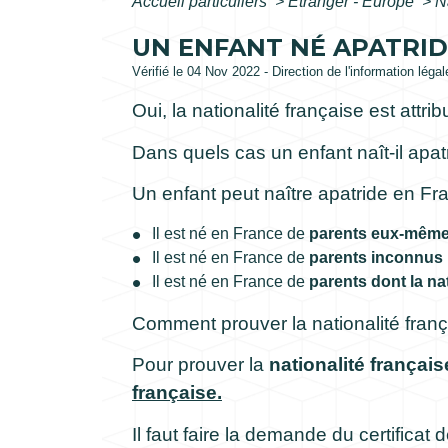
Accueil particuliers
>
Étranger - Europe
>
N
UN ENFANT NÉ APATRIDE
Vérifié le 04 Nov 2022 - Direction de l'information léga
Oui, la nationalité française est attri
Dans quels cas un enfant naît-il apa
Un enfant peut naître apatride en Fra
Il est né en France de
parents eux-même
Il est né en France de
parents inconnus
Il est né en France de
parents dont la na
Comment prouver la nationalité franç
Pour prouver la
nationalité français
française.
Il faut faire la demande du certificat 