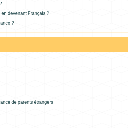
?
m en devenant Français ?
rance ?
France de parents étrangers