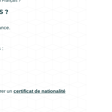
l Français ?
S ?
ance.
 :
urer un
certificat de nationalité