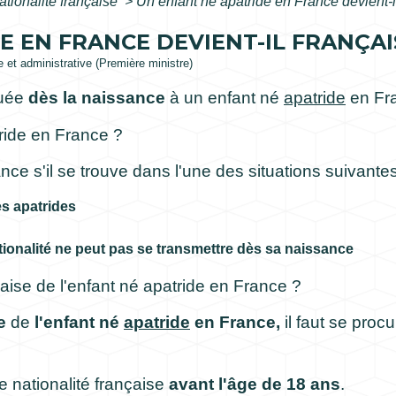
ationalité française
>
Un enfant né apatride en France devient-i
 EN FRANCE DEVIENT-IL FRANÇAI
le et administrative (Première ministre)
buée
dès la naissance
à un enfant né
apatride
en Fr
tride en France ?
nce s'il se trouve dans l'une des situations suivantes
s apatrides
tionalité ne peut pas se transmettre dès sa naissance
aise de l'enfant né apatride en France ?
e
de
l'enfant né
apatride
en France,
il faut se proc
de nationalité française
avant l'âge de 18 ans
.