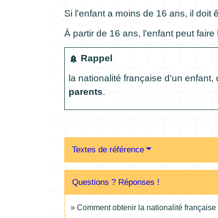
Si l'enfant a moins de 16 ans, il doi
À partir de 16 ans, l'enfant peut fai
Rappel
notification_important
la
nationalité française d'un enfant
, 
parents
.
Textes de référence
Questions ? Réponses !
Comment obtenir la nationalité française