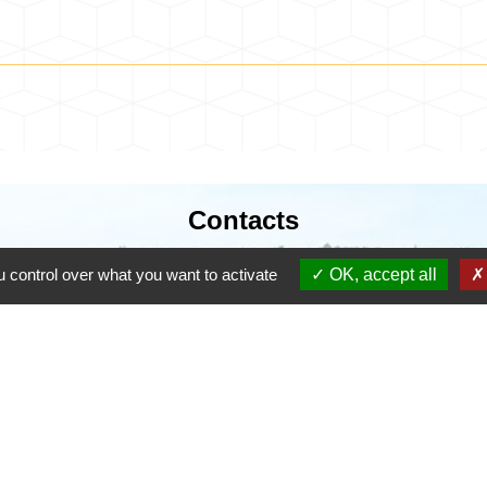
Contacts
Commune de Coursac
 control over what you want to activate
OK, accept all
1 place de la Mairie
24430 Coursac - FRANCE
+33 5 53 54 61 61
urgences uniquement en dehors des horaires d'ou
06.25.42.48.37