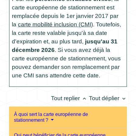
carte européenne de stationnement est
remplacée depuis le 1
er
janvier 2017 par
la
carte mobilité inclusion (CMI)
. Toutefois,
la carte reste valable jusqu'à sa date
d'expiration et, au plus tard,
jusqu'au 31
décembre 2026
. Si vous avez déjà la
carte européenne de stationnement, vous
pouvez demander son remplacement par
une CMI sans attendre cette date.
Tout replier
Tout déplier
keyboard_arrow_up
keyboard_arrow_down
À quoi sert la carte européenne de
stationnement ?
Qui peut bénéficier de la carte européenne