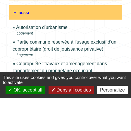
Et aussi
Autorisation d'urbanisme
Logement
Partie commune réservée à l'usage exclusif d'un
copropriétaire (droit de jouissance privative)
Logement
Copropriété : travaux et aménagement dans
l'appartement du propriétaire occupant
Logement
This site uses cookies and gives you control over what you want
to activate
OK, accept all
Deny all cookies
Personalize
Pour en savoir plus
open_in_new
Définition et calcul de la surface de plancher
Institut national de la consommation (INC)