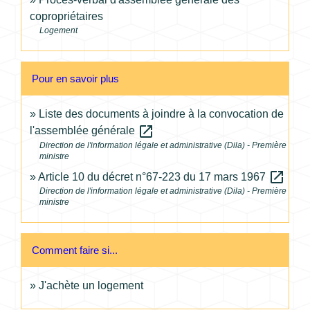
copropriétaires
Logement
Pour en savoir plus
Liste des documents à joindre à la convocation de
open_in_new
l'assemblée générale
Direction de l'information légale et administrative (Dila) - Première
ministre
open_in_new
Article 10 du décret n°67-223 du 17 mars 1967
Direction de l'information légale et administrative (Dila) - Première
ministre
Comment faire si...
J'achète un logement