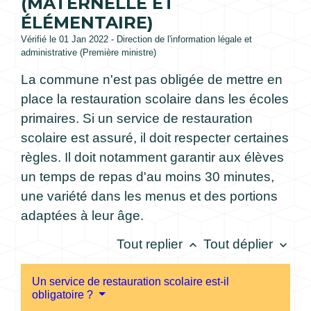
(MATERNELLE ET
ÉLÉMENTAIRE)
Vérifié le 01 Jan 2022 - Direction de l'information légale et
administrative (Première ministre)
La commune n'est pas obligée de mettre en
place la restauration scolaire dans les écoles
primaires. Si un service de restauration
scolaire est assuré, il doit respecter certaines
règles. Il doit notamment garantir aux élèves
un temps de repas d'au moins 30 minutes,
une variété dans les menus et des portions
adaptées à leur âge.
Tout replier
Tout déplier
keyboard_arrow_up
keyboard_arrow_down
Un service de restauration scolaire est-il
obligatoire ?