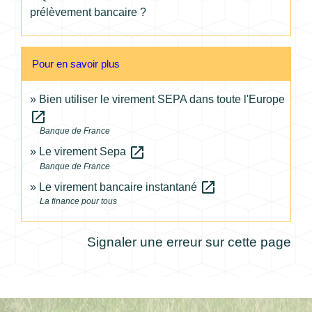
prélèvement bancaire ?
Pour en savoir plus
Bien utiliser le virement SEPA dans toute l'Europe
open_in_new
Banque de France
open_in_new
Le virement Sepa
Banque de France
open_in_new
Le virement bancaire instantané
La finance pour tous
Signaler une erreur sur cette page