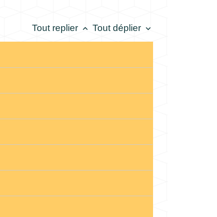
Tout replier
Tout déplier
keyboard_arrow_up
keyboard_arrow_down