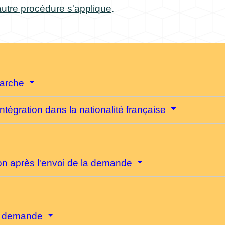
utre procédure s'applique
.
émarche
ntégration dans la nationalité française
on après l'envoi de la demande
re demande