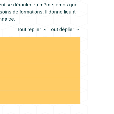
peut se dérouler en même temps que
soins de formations. Il donne lieu à
naitre.
Tout replier
Tout déplier
keyboard_arrow_up
keyboard_arrow_down