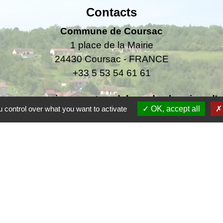
Contacts
Commune de Coursac
1 place de la Mairie
24430 Coursac - FRANCE
+33 5 53 54 61 61
urgences uniquement en dehors des horaires d'ou
 control over what you want to activate
OK, accept all
06.25.42.48.37
F
F