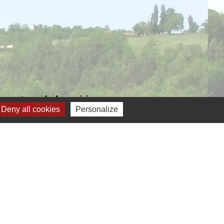
verture de la mairie
Deny all cookies
Personalize
Jumelage
ernelmont (Belgique)
anfare royale de Fernelmont