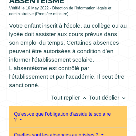
ABSENTÉISME
Vérifié le 16 May 2022 - Direction de l'information légale et
administrative (Première ministre)
Votre enfant inscrit à l'école, au collège ou au
lycée doit assister aux cours prévus dans
son emploi du temps. Certaines absences
peuvent être autorisées à condition d'en
informer l'établissement scolaire.
L'absentéisme est contrôlé par
l'établissement et par l'académie. Il peut être
sanctionné.
Tout replier
Tout déplier
keyboard_arrow_up
keyboard_arrow_down
Qu'est-ce que l'obligation d'assiduité scolaire
?
Quelles sont les absences autorisées ?