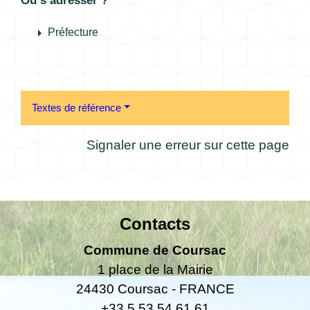
Où s’adresser ?
arrow_right
Préfecture
Textes de référence
Signaler une erreur sur cette page
Contacts
Commune de Coursac
1 place de la Mairie
24430 Coursac - FRANCE
+33 5 53 54 61 61