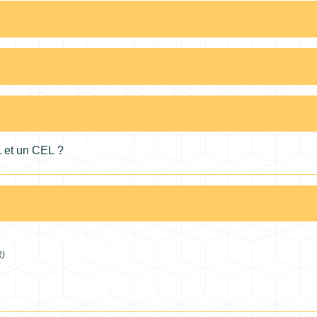
L et un CEL ?
R)