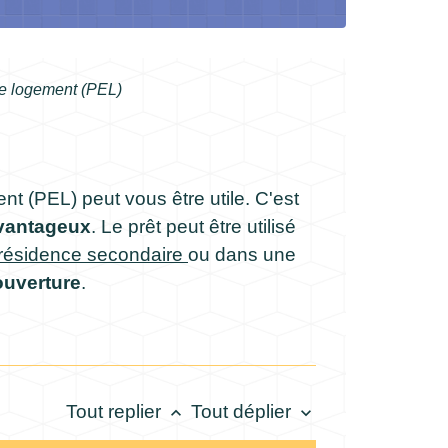
e logement (PEL)
t (PEL) peut vous être utile. C'est
avantageux
. Le prêt peut être utilisé
résidence secondaire
ou dans une
ouverture
.
Tout replier
Tout déplier
keyboard_arrow_up
keyboard_arrow_down