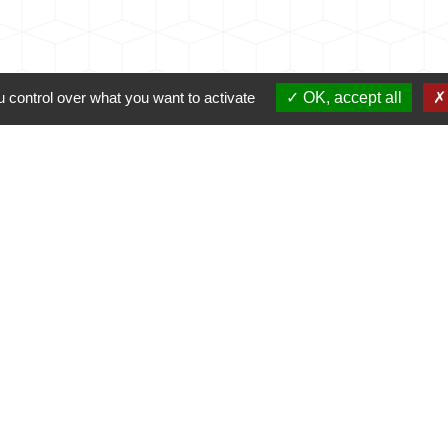
 control over what you want to activate
OK, accept all
Contacts
Commune de Coursac
1 place de la Mairie
24430 Coursac - FRANCE
+33 5 53 54 61 61
urgences uniquement en dehors des horaires d'ou
06.25.42.48.37