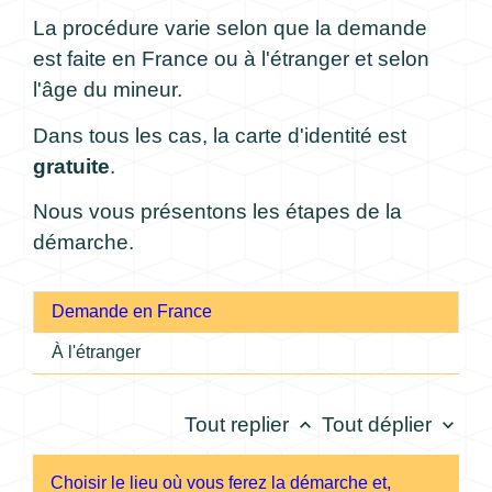
La procédure varie selon que la demande
est faite en France ou à l'étranger et selon
l'âge du mineur.
Dans tous les cas, la carte d'identité est
gratuite
.
Nous vous présentons les étapes de la
démarche.
Demande en France
À l'étranger
Tout replier
Tout déplier
keyboard_arrow_up
keyboard_arrow_down
Choisir le lieu où vous ferez la démarche et,