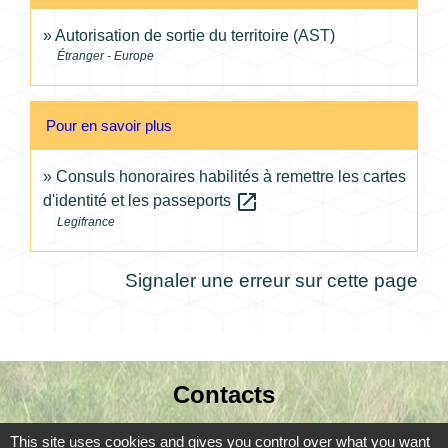
Autorisation de sortie du territoire (AST)
Étranger - Europe
Pour en savoir plus
Consuls honoraires habilités à remettre les cartes
open_in_new
d'identité et les passeports
Legifrance
Signaler une erreur sur cette page
Contacts
Commune de Coursac
This site uses cookies and gives you control over what you want