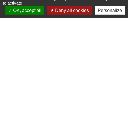
1 place de la Mairie
to activate
OK, accept all
Deny all cookies
Personalize
24430 Coursac - FRANCE
+33 5 53 54 61 61
Téléphone pour les urgences uniquement en
dehors des horaires d'ouverture de la mairie
06.25.42.48.37
Liens
Grand Périgueux
SMD3
Pépinière d'entreprises
Accueil Sud Ouest Coursac