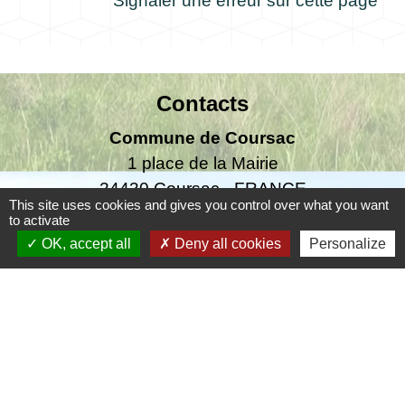
Signaler une erreur sur cette page
Contacts
Commune de Coursac
1 place de la Mairie
24430 Coursac - FRANCE
This site uses cookies and gives you control over what you want
+33 5 53 54 61 61
to activate
OK, accept all
Deny all cookies
Personalize
Téléphone pour les urgences uniquement en
dehors des horaires d'ouverture de la mairie
06.25.42.48.37